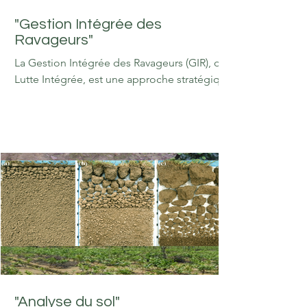
"Gestion Intégrée des
Ravageurs"
La Gestion Intégrée des Ravageurs (GIR), ou
Lutte Intégrée, est une approche stratégique
qui vise à maintenir les populations de
nuisibles à des niveaux acceptables sans
dépendre uniquement des pesticides
chimiques. C'est un pilier central des BPA
pour plusieurs raisons majeures : 1.
Protection de la santé et de l'environnement
Réduction de la toxicité : Elle limite
l'exposition des producteurs et des
consommateurs aux résidus chimiques
dangereux. Préservation de la biodivers
"Analyse du sol"