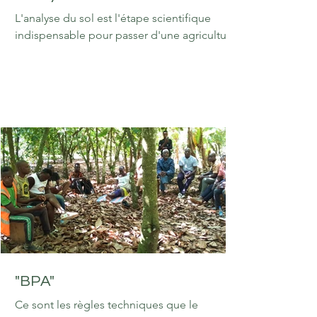
L'analyse du sol est l'étape scientifique
indispensable pour passer d'une agriculture
intuitive à une agriculture de précision. Dans
le cadre d'une coopérative, elle sert à :
Optimiser les coûts (Économie) : Au lieu
d'appliquer des engrais "au hasard",
l'analyse permet d'apporter exactement ce
dont la plante a besoin. On évite ainsi le
gaspillage de produits coûteux. Augmenter
les rendements (Productivité) : Elle révèle les
carences (manque d'azote, de phosphore,
de potassium
"BPA"
Ce sont les règles techniques que le