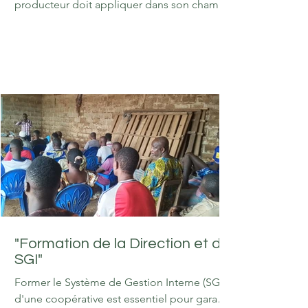
producteur doit appliquer dans son champ.
Elles visent à produire mieux, de façon
durable et sécurisée. Qualité et rendement :
Techniques de taille, fertilisation raisonnée
et gestion des sols pour augmenter la
production. Sécurité sanitaire : Usage limité
et contrôlé des produits phytosanitaires
pour garantir un produit sain pour le
consommateur. Protection de
l'environnement : Préservation de la
biodiversité, des sources d'eau et lutte c
"Formation de la Direction et du
SGI"
Former le Système de Gestion Interne (SGI)
d'une coopérative est essentiel pour garantir