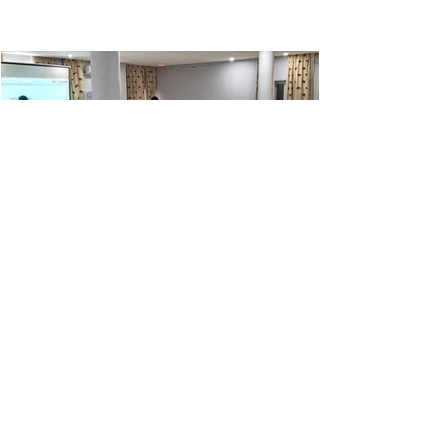
avez besoin de données. Des données qui
vous indiquent où vous en êtes, ce qui
fonctionne et où vous devez aller ensuite.
"Services et Thématiques"
Liste de quelques services et thématiques
offerts dans le cadre des programmes de
certification : Norme Rainforest Alliance *
Formation sur la norme de l'Agriculture
Durable RA 2020 * Formation sur
l'application Farm Intelligent (F.I.A) *
Formation sur les outils et la collecte des