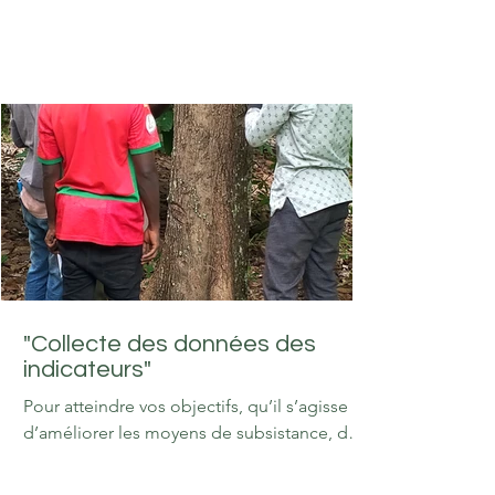
la conformité aux standards internationaux
et assurer la pérennité économique de
l'organisation. Le SGI n'est pas seulement
un outil administratif, c'est un mécanisme
stratégique qui permet aux coopératives par
exemple de : 1. Garantir la conformité et la
certification Traçabilité rigoureuse : Le SGI
permet de suivre précisément l'origine des
produits, une exigence majeure pour les
march
"Collecte des données des
indicateurs"
Pour atteindre vos objectifs, qu’il s’agisse
d’améliorer les moyens de subsistance, de
conserver les écosystèmes ou d’assurer des
chaînes d’approvisionnement éthiques, vous